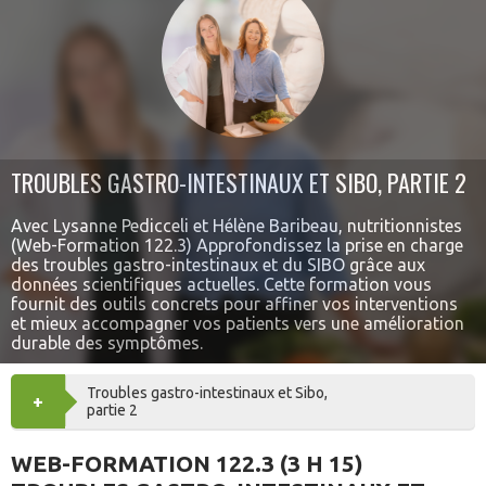
TROUBLES GASTRO-INTESTINAUX ET SIBO, PARTIE 2
Avec Lysanne Pedicceli et Hélène Baribeau, nutritionnistes
(Web-Formation 122.3) Approfondissez la prise en charge
des troubles gastro-intestinaux et du SIBO grâce aux
données scientifiques actuelles. Cette formation vous
fournit des outils concrets pour affiner vos interventions
et mieux accompagner vos patients vers une amélioration
durable des symptômes.
Troubles gastro-intestinaux et Sibo,
+
AJOUTER
partie 2
AU
WEB-FORMATION 122.3 (3 H 15)