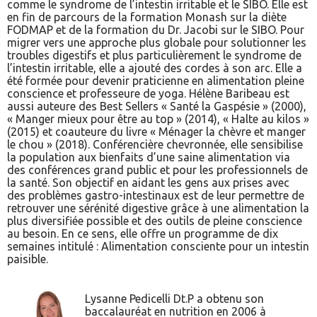
comme le syndrome de l’intestin irritable et le SIBO. Elle est
en fin de parcours de la formation Monash sur la diète
FODMAP et de la formation du Dr. Jacobi sur le SIBO. Pour
migrer vers une approche plus globale pour solutionner les
troubles digestifs et plus particulièrement le syndrome de
l’intestin irritable, elle a ajouté des cordes à son arc. Elle a
été formée pour devenir praticienne en alimentation pleine
conscience et professeure de yoga. Hélène Baribeau est
aussi auteure des Best Sellers « Santé la Gaspésie » (2000),
« Manger mieux pour être au top » (2014), « Halte au kilos »
(2015) et coauteure du livre « Ménager la chèvre et manger
le chou » (2018). Conférencière chevronnée, elle sensibilise
la population aux bienfaits d’une saine alimentation via
des conférences grand public et pour les professionnels de
la santé. Son objectif en aidant les gens aux prises avec
des problèmes gastro-intestinaux est de leur permettre de
retrouver une sérénité digestive grâce à une alimentation la
plus diversifiée possible et des outils de pleine conscience
au besoin. En ce sens, elle offre un programme de dix
semaines intitulé : Alimentation consciente pour un intestin
paisible.
Lysanne Pedicelli Dt.P a obtenu son
baccalauréat en nutrition en 2006 à