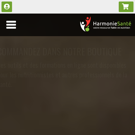
COMMANDEZ DANS NOTRE
BOUTIQUE
Des outils et des formations en ligne sont
disponibles pour les nutritionnistes et autres
professionnels de la santé.