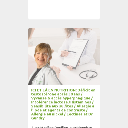
AJOUTER AU PANIER
LIRE PLUS...
ICI ET LÀ EN NUTRITION: Déficit en
testostérone après 50 ans /
Vyvanse & accès hyperphagique /
Intolérance lactose /Histamines /
Sensibilité aux sulfites / Allergie à
l'iode et agents de contraste /
Allergie au nickel / Lectines et Dr
Gundry
Avec Marlène Bouillon, nutritionniste