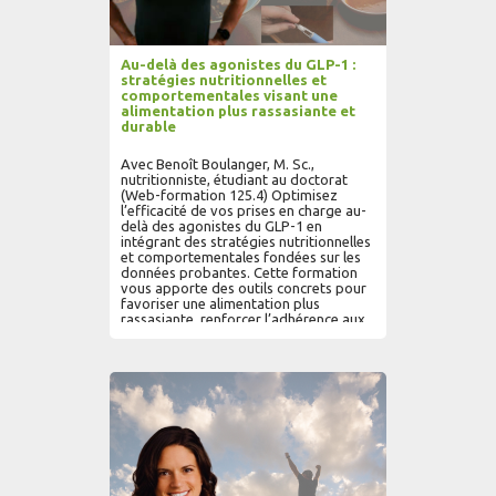
Au-delà des agonistes du GLP-1 :
stratégies nutritionnelles et
comportementales visant une
alimentation plus rassasiante et
durable
Avec Benoît Boulanger, M. Sc.,
nutritionniste, étudiant au doctorat
(Web-formation 125.4) Optimisez
l’efficacité de vos prises en charge au-
delà des agonistes du GLP-1 en
intégrant des stratégies nutritionnelles
et comportementales fondées sur les
données probantes. Cette formation
vous apporte des outils concrets pour
favoriser une alimentation plus
rassasiante, renforcer l’adhérence aux
changements de mode de vie et
accompagner vos patients vers une
perte de poids durable et des résultats
AJOUTER AU PANIER
LIRE PLUS...
cliniques pérennes.