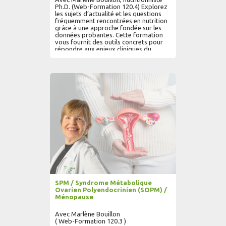
Ph.D. (Web-Formation 120.4) Explorez
les sujets d’actualité et les questions
fréquemment rencontrées en nutrition
grâce à une approche fondée sur les
données probantes. Cette formation
vous fournit des outils concrets pour
répondre aux enjeux cliniques du
quotidien et affiner vos
recommandations.
AJOUTER AU PANIER
LIRE PLUS...
SPM / Syndrome Métabolique
Ovarien Polyendocrinien (SOPM) /
Ménopause
Avec Marlène Bouillon
( Web-Formation 120.3 )